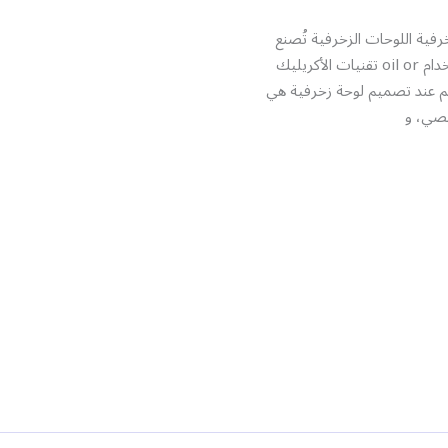
رفية اللوحات الزخرفية تُصنع
أساسًا باستخدام oil or تقنيات الأكريليك
هم عند تصميم لوحة زخرفية هي
صي، و