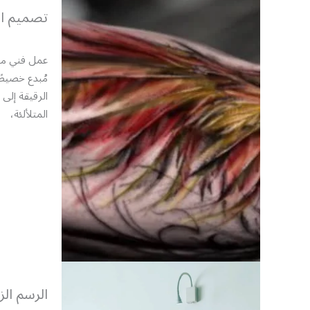
تصميم ا
عمل فني مخ
مُبدع خصيصً
الرقيقة إلى 
المتلألئة،
الرسم ال