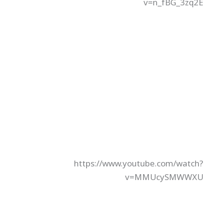
v=n_fBG_3zq2E
https://www.youtube.com/watch?
v=MMUcySMWWXU